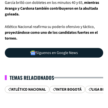
García brilló con dobletes en los minutos 40 y 65,
mientras
Arango y Cardona también contribuyeron en la abultada
goleada.
Atlético Nacional reafirma su poderío ofensivo y táctico,
proyectándose como uno de los candidatos fuertes en el
torneo.
Síguenos en Google News
TEMAS RELACIONADOS
ATLÉTICO NACIONAL
INTER BOGOTÁ
LIGA BET