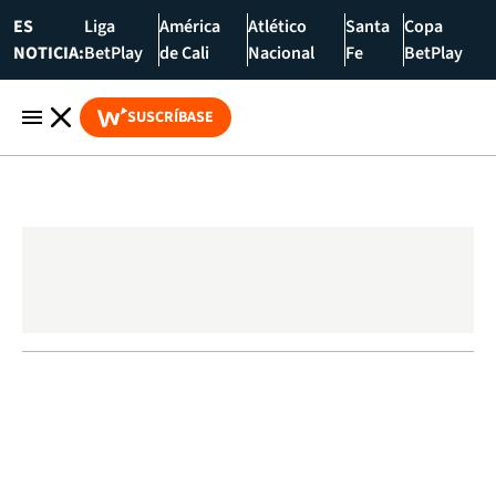
ES
Liga
América
Atlético
Santa
Copa
NOTICIA:
BetPlay
de Cali
Nacional
Fe
BetPlay
SUSCRÍBASE