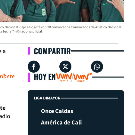
ico Nacional viajó a Bogotá con 20 convocados Convocados de Atlético Nacional
la fecha 7 - @nacionaloficial
COMPARTIR
e a
HOY EN
ríbete
LIGA DIMAYOR
nte
Once Caldas
tadio
América de Cali