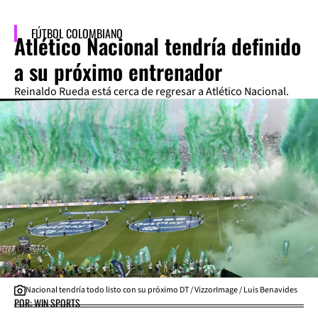
FÚTBOL COLOMBIANO
Atlético Nacional tendría definido
a su próximo entrenador
Reinaldo Rueda está cerca de regresar a Atlético Nacional.
Nacional tendría todo listo con su próximo DT / VizzorImage / Luis Benavides
POR: WIN SPORTS