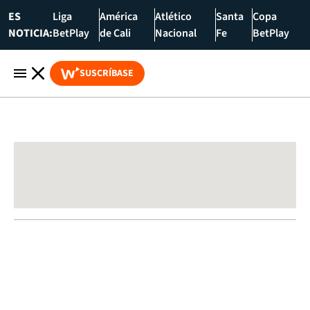
ES
Liga
América
Atlético
Santa
Copa
NOTICIA:
BetPlay
de Cali
Nacional
Fe
BetPlay
SUSCRÍBASE