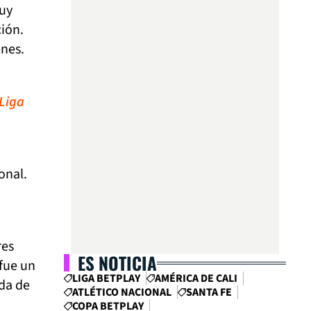
muy
ción.
enes.
 Liga
onal.
res
ES NOTICIA
fue un
LIGA BETPLAY
AMÉRICA DE CALI
da de
ATLÉTICO NACIONAL
SANTA FE
COPA BETPLAY