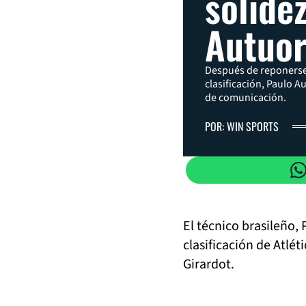
solide
Autuor
Después de reponerse 
clasificación, Paulo A
de comunicación.
POR: WIN SPORTS
El técnico brasileño, 
clasificación de Atlét
Girardot.