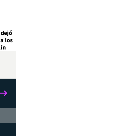
 dejó
a los
lín