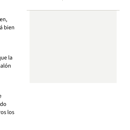
en,
á bien
que la
balón
e
ndo
os los