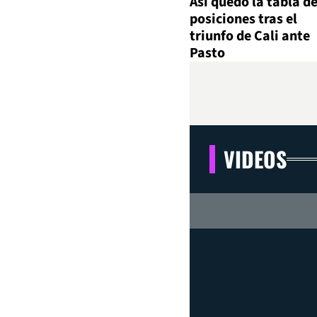
Así quedó la tabla d
posiciones tras el
triunfo de Cali ante
Pasto
VIDEOS