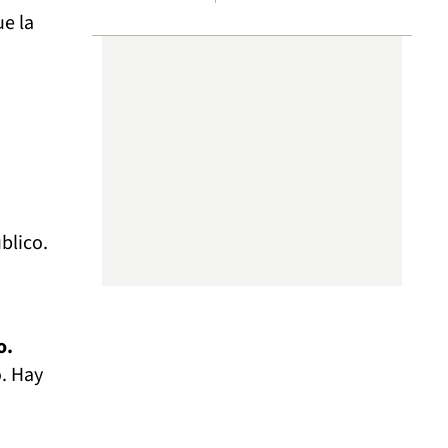
e la
blico.
o.
o. Hay