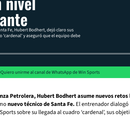
 nivel
ante
nta Fe, Hubert Bodhert, dejó claro sus
ro ‘cardenal’ y aseguró que el equipo debe
Quiero unirme al canal de WhatsApp de Win Sports
ianza Petrolera, Hubert Bodhert asume nuevos retos
omo
nuevo técnico de Santa Fe.
El entrenador dialogó
ports sobre su llegada al cuadro ‘cardenal’, sus objeti