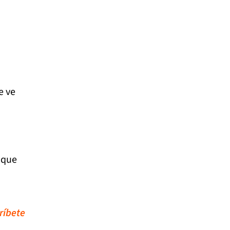
e ve
 que
ríbete