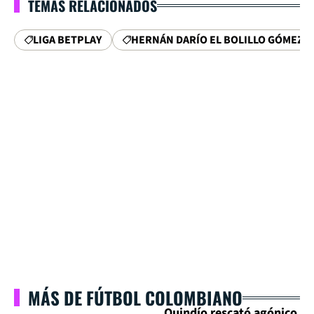
TEMAS RELACIONADOS
LIGA BETPLAY
HERNÁN DARÍO EL BOLILLO GÓMEZ
MÁS DE FÚTBOL COLOMBIANO
Quindío rescató agónico