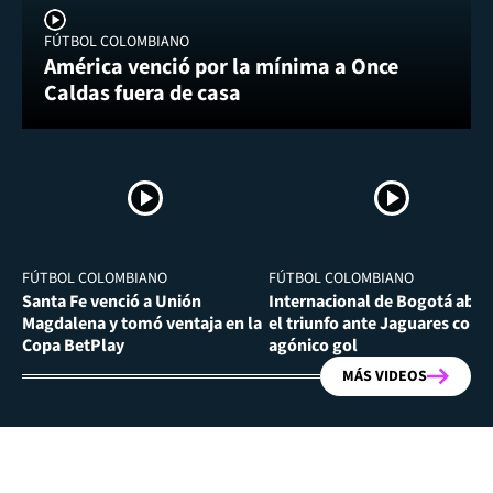
FÚTBOL COLOMBIANO
América venció por la mínima a Once
Caldas fuera de casa
FÚTBOL COLOMBIANO
FÚTBOL COLOMBIANO
Santa Fe venció a Unión
Internacional de Bogotá abra
Magdalena y tomó ventaja en la
el triunfo ante Jaguares con
Copa BetPlay
agónico gol
MÁS VIDEOS