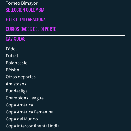
Torneo Dimayor
SELECCIÓN COLOMBIA
FÚTBOL INTERNACIONAL
CURIOSIDADES DEL DEPORTE
CAV-SULAS
Pádel
Futsal
Baloncesto
Béisbol
Otros deportes
Amistosos
Bundesliga
Champions League
Copa América
Copa América Femenina
Copa del Mundo
Copa Intercontinental India