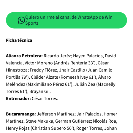
Quiero unirme al canal de WhatsApp de Win
Sports
Ficha técnica
Alianza Petrolera:
Ricardo Jeréz; Hayen Palacios, David
Valencia, Víctor Moreno (Andrés Rentería 33’), César
Hinestroza; Freddy Flórez, Jhair Castillo (Juan Camilo
Portilla 79’), Cléider Alzate (Romeesh Ivey 61’), Álvaro
Meléndez (Maximiliano Pérez 61’), Julián Zea (Macnelly
Torres 61’), Brayan Gil.
Entrenador:
César Torres.
Bucaramanga:
Jefferson Martínez; Jair Palacios, Homer
Martínez, Steve Makuka, German Gutiérrez; Nicolás Roa,
Henry Rojas (Christian Subero 56’), Roger Torres, Johan