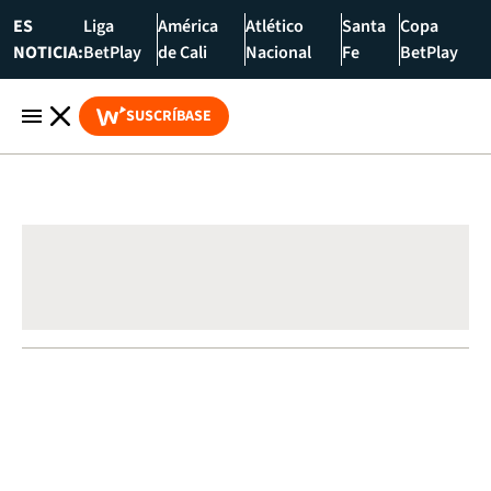
ES
Liga
América
Atlético
Santa
Copa
NOTICIA:
BetPlay
de Cali
Nacional
Fe
BetPlay
SUSCRÍBASE