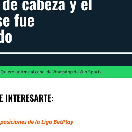
 de cabeza y el
se fue
do
Quiero unirme al canal de WhatsApp de Win Sports
E INTERESARTE:
 posiciones de la Liga BetPlay