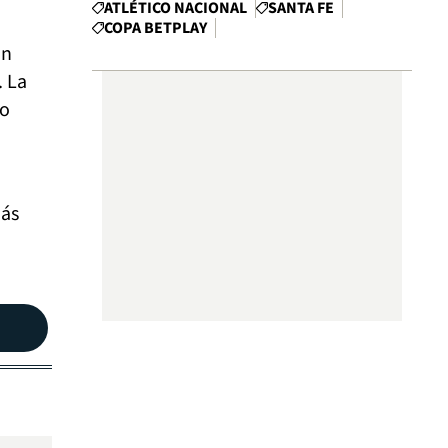
ATLÉTICO NACIONAL
SANTA FE
COPA BETPLAY
un
. La
po
más