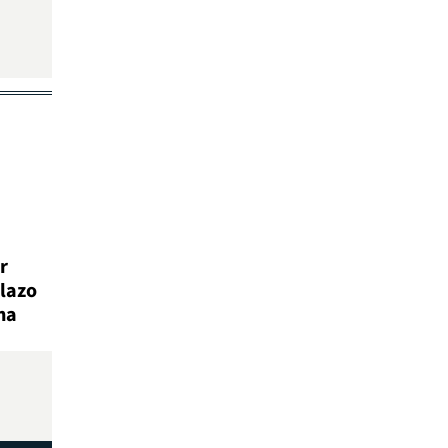
r
lazo
na