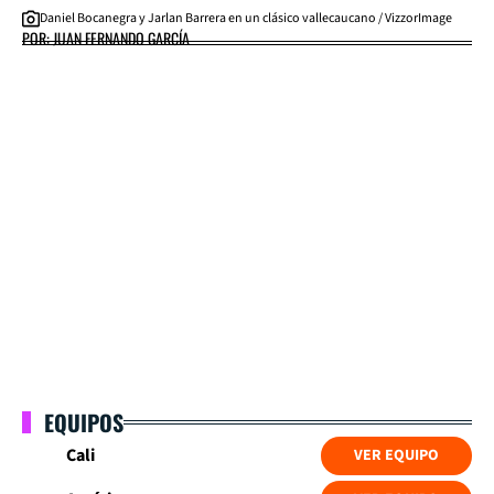
Daniel Bocanegra y Jarlan Barrera en un clásico vallecaucano / VizzorImage
POR: JUAN FERNANDO GARCÍA
EQUIPOS
Cali
VER EQUIPO