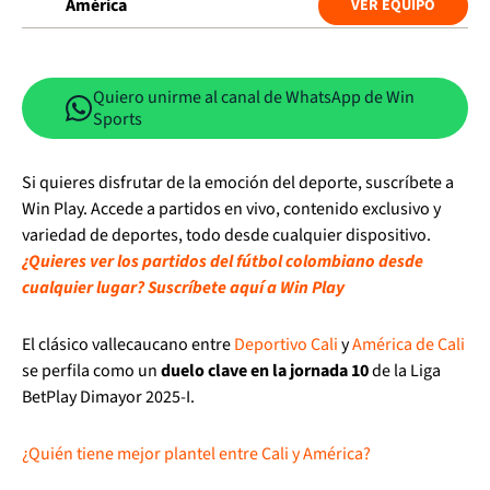
América
VER EQUIPO
Quiero unirme al canal de WhatsApp de Win
Sports
Si quieres disfrutar de la emoción del deporte, suscríbete a
Win Play. Accede a partidos en vivo, contenido exclusivo y
variedad de deportes, todo desde cualquier dispositivo.
¿Quieres ver los partidos del fútbol colombiano desde
cualquier lugar? Suscríbete aquí a Win Play
El clásico vallecaucano entre
Deportivo Cali
y
América de Cali
se perfila como un
duelo clave en la jornada 10
de la Liga
BetPlay Dimayor 2025-I.
¿Quién tiene mejor plantel entre Cali y América?