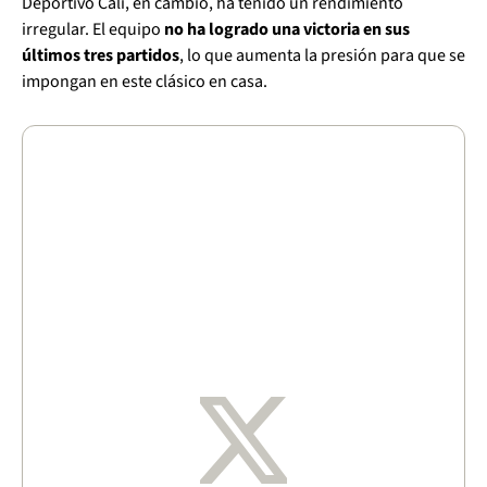
Deportivo Cali, en cambio, ha tenido un rendimiento
irregular. El equipo
no ha logrado una victoria en sus
últimos tres partidos
, lo que aumenta la presión para que se
impongan en este clásico en casa.