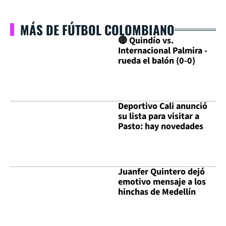
MÁS DE FÚTBOL COLOMBIANO
🔴 Quindío vs.
Internacional Palmira -
rueda el balón (0-0)
Deportivo Cali anunció
su lista para visitar a
Pasto: hay novedades
Juanfer Quintero dejó
emotivo mensaje a los
hinchas de Medellín