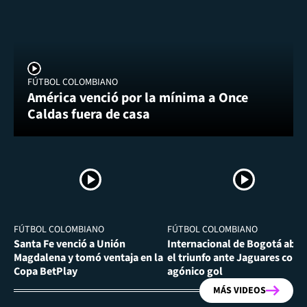
FÚTBOL COLOMBIANO
América venció por la mínima a Once
Caldas fuera de casa
FÚTBOL COLOMBIANO
FÚTBOL COLOMBIANO
Santa Fe venció a Unión
Internacional de Bogotá abra
Magdalena y tomó ventaja en la
el triunfo ante Jaguares con
Copa BetPlay
agónico gol
MÁS VIDEOS