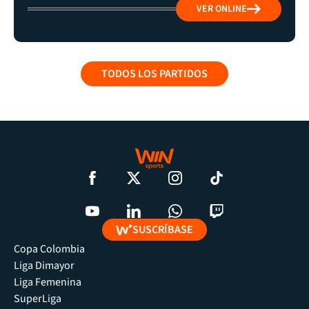
VER ONLINE
TODOS LOS PARTIDOS
SUSCRÍBASE
Copa Colombia
Liga Dimayor
Liga Femenina
SuperLiga