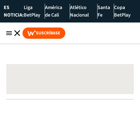
ES
Liga
América
Atlético
Santa
Copa
NOTICIA:
BetPlay
de Cali
Nacional
Fe
BetPlay
SUSCRÍBASE