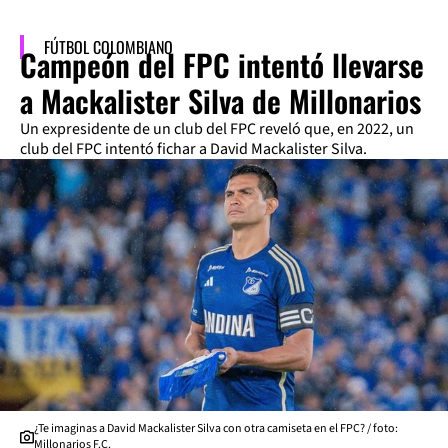
FÚTBOL COLOMBIANO
Campeón del FPC intentó llevarse
a Mackalister Silva de Millonarios
Un expresidente de un club del FPC reveló que, en 2022, un
club del FPC intentó fichar a David Mackalister Silva.
¿Te imaginas a David Mackalister Silva con otra camiseta en el FPC? / foto:
Millonarios F.C.