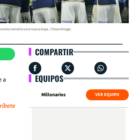
onarios tendría una nueva baja. / VizzorImage.
COMPARTIR
EQUIPOS
e a
Millonarios
VER EQUIPO
ríbete