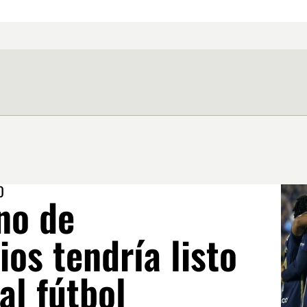
O
no de
ios tendría listo
al fútbol