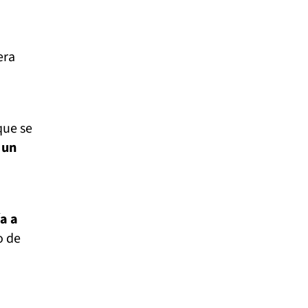
era
que se
 un
a a
o de