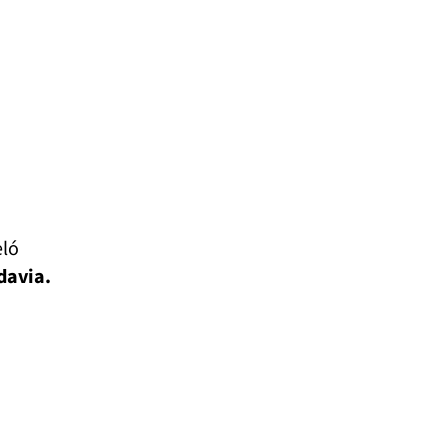
eló
davia.