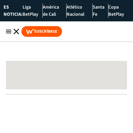
ES
Liga
América
Atlético
Santa
Copa
NOTICIA:
BetPlay
de Cali
Nacional
Fe
BetPlay
SUSCRÍBASE