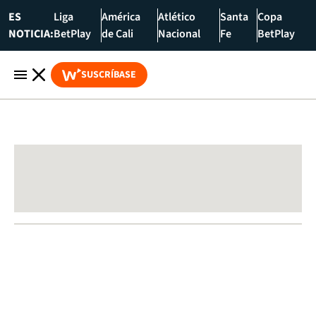
ES
Liga
América
Atlético
Santa
Copa
NOTICIA:
BetPlay
de Cali
Nacional
Fe
BetPlay
SUSCRÍBASE