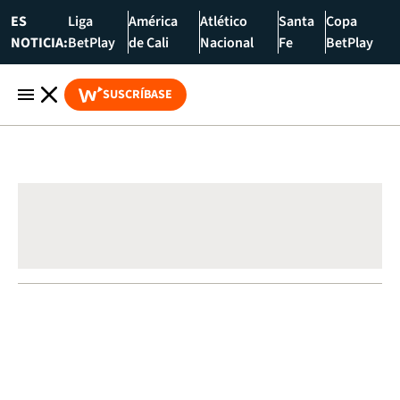
ES
Liga
América
Atlético
Santa
Copa
NOTICIA:
BetPlay
de Cali
Nacional
Fe
BetPlay
SUSCRÍBASE