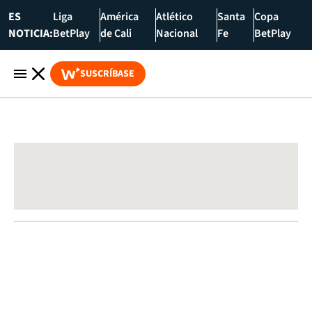
ES
Liga
América
Atlético
Santa
Copa
NOTICIA:
BetPlay
de Cali
Nacional
Fe
BetPlay
SUSCRÍBASE