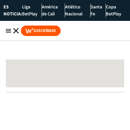
ES
Liga
América
Atlético
Santa
Copa
NOTICIA:
BetPlay
de Cali
Nacional
Fe
BetPlay
SUSCRÍBASE