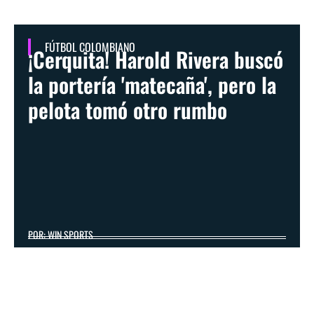
FÚTBOL COLOMBIANO
¡Cerquita! Harold Rivera buscó
la portería 'matecaña', pero la
pelota tomó otro rumbo
POR: WIN SPORTS