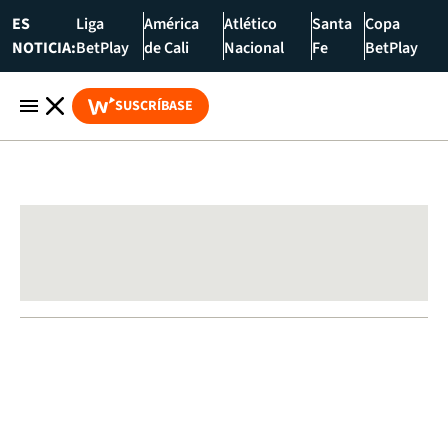
ES
Liga
América
Atlético
Santa
Copa
NOTICIA:
BetPlay
de Cali
Nacional
Fe
BetPlay
SUSCRÍBASE