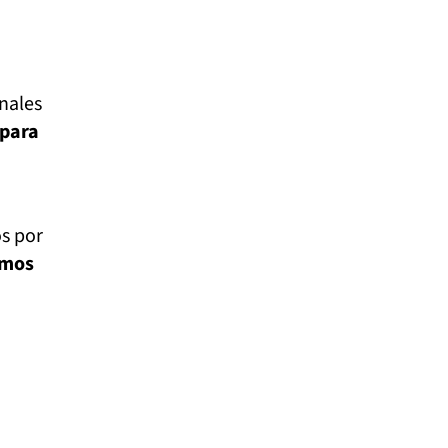
enales
 para
os por
amos