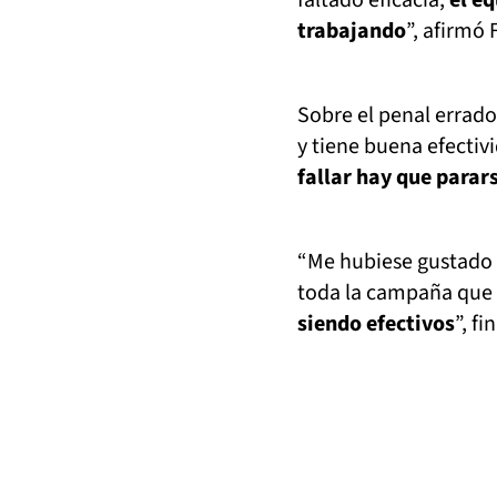
faltado eficacia;
el e
trabajando
”, afirmó 
Sobre el penal errado
y tiene buena efectiv
fallar hay que parars
“Me hubiese gustado r
toda la campaña que
siendo efectivos
”, fi