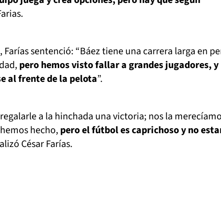
quipo juega y crea opciones, pero hay que seguir
Farias.
, Farías sentenció: “Báez tiene una carrera larga en p
idad,
pero hemos visto fallar a grandes jugadores, y
e al frente de la pelota
”.
egalarle a la hinchada una victoria; nos la merecíam
 hemos hecho,
pero el fútbol es caprichoso y no est
nalizó César Farías.