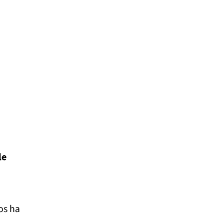
le
os ha