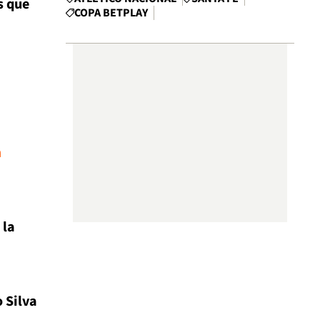
s que
COPA BETPLAY
n
 la
 Silva