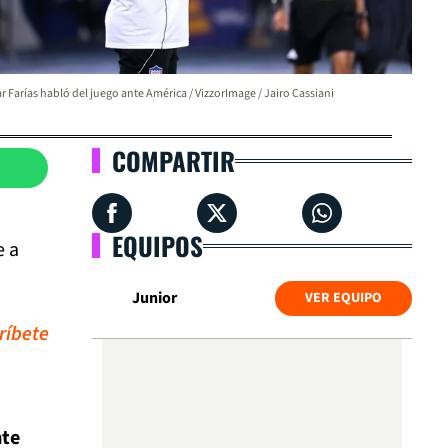
r Farías habló del juego ante América / VizzorImage / Jairo Cassiani
COMPARTIR
EQUIPOS
e a
Junior
VER EQUIPO
ríbete
nte