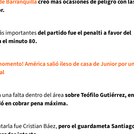
de Barranquilla
creó más ocasiones de peligro con la
r.
ás importantes
del partido fue el penalti a favor del
n el minuto 80.
momento! América salió ileso de casa de Junior por u
al
 una falta dentro del área
sobre Teófilo Gutiérrez, en
udó en cobrar pena máxima.
tarla fue Cristian Báez,
pero el guardameta Santiago