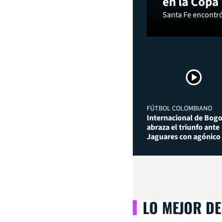
en la Copa
Santa Fe encontró 
FÚTBOL COLOMBIANO
Internacional de Bog
abraza el triunfo ante
Jaguares con agónico
LO MEJOR DE