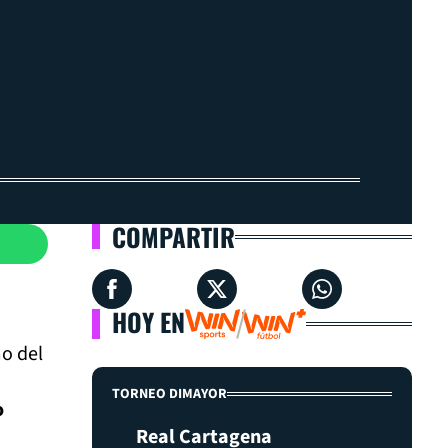
COMPARTIR
HOY EN
mo del
TORNEO DIMAYOR
o
Real Cartagena