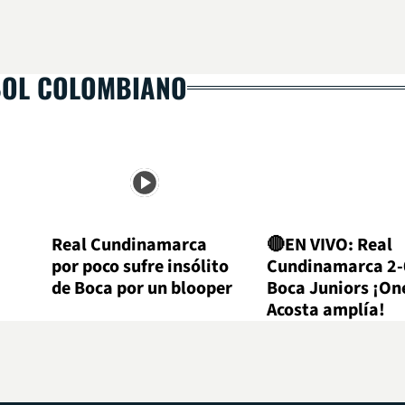
BOL COLOMBIANO
Real Cundinamarca
🔴EN VIVO: Real
por poco sufre insólito
Cundinamarca 2-
de Boca por un blooper
Boca Juniors ¡On
Acosta amplía!