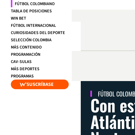
FÚTBOL COLOMBIANO
TABLA DE POSICIONES
WIN BET
FÚTBOL INTERNACIONAL
CURIOSIDADES DEL DEPORTE
SELECCIÓN COLOMBIA
MÁS CONTENIDO
PROGRAMACIÓN
CAV-SULAS
MÁS DEPORTES
PROGRAMAS
SUSCRÍBASE
FÚTBOL COLOM
Con es
Atlánt