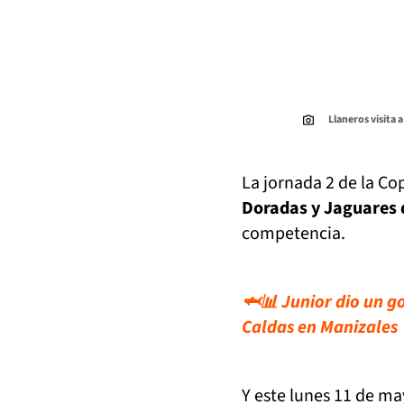
Llaneros visita a
La jornada 2 de la Co
Doradas y Jaguares 
competencia.
🦈📊 Junior dio un go
Caldas en Manizales
Y este lunes 11 de m