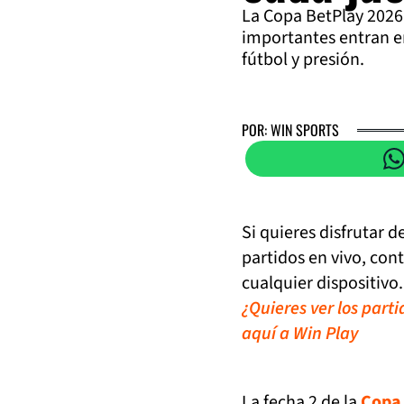
La Copa BetPlay 2026
importantes entran e
fútbol y presión.
POR: WIN SPORTS
Si quieres disfrutar 
partidos en vivo, con
cualquier dispositivo.
¿Quieres ver los part
aquí a Win Play
La fecha 2 de la
Copa