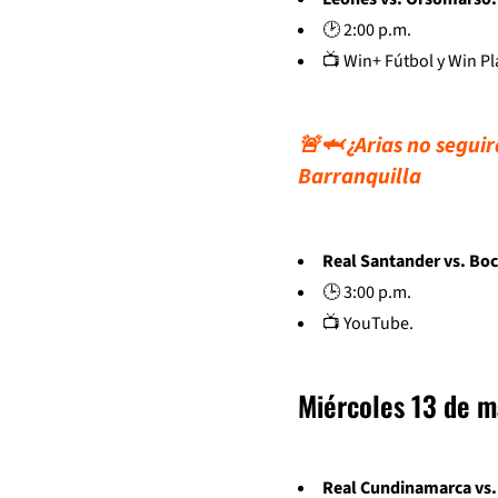
🕑 2:00 p.m.
📺 Win+ Fútbol y Win Pl
🚨🦈 ¿Arias no segui
Barranquilla
Real Santander vs. Boc
🕒 3:00 p.m.
📺 YouTube.
Miércoles 13 de 
Real Cundinamarca vs