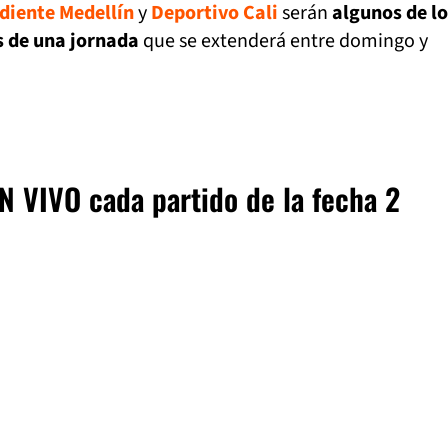
diente Medellín
y
Deportivo Cali
serán
algunos de l
s de una jornada
que se extenderá entre domingo y
EN VIVO cada partido de la fecha 2