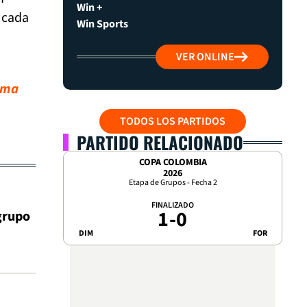
Win +
cada
Win Sports
VER ONLINE
ima
TODOS LOS PARTIDOS
PARTIDO RELACIONADO
COPA COLOMBIA
2026
Etapa de Grupos - Fecha 2
FINALIZADO
1
-
0
grupo
DIM
FOR