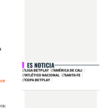
s
ES NOTICIA
LIGA BETPLAY
AMÉRICA DE CALI
ATLÉTICO NACIONAL
SANTA FE
nce
COPA BETPLAY
ra: