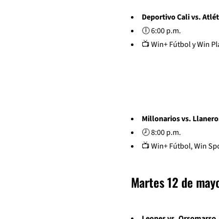
Deportivo Cali vs. Atl
🕕 6:00 p.m.
📺 Win+ Fútbol y Win Pl
Millonarios vs. Llanero
🕗 8:00 p.m.
📺 Win+ Fútbol, Win Spo
Martes 12 de may
Leones vs. Orsomarso.