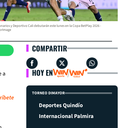
onarios y Deportivo Cali debutarán este lunes en la Copa BetPlay 2026 -
zorImage
COMPARTIR
HOY EN
e a
TORNEO DIMAYOR
ríbete
Deportes Quindío
Internacional Palmira
n