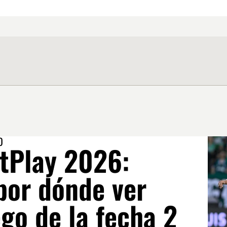
O
tPlay 2026:
por dónde ver
go de la fecha 2