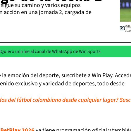
 sigue su camino y varios equipos
n acción en una jornada 2, cargada de
Mill
Viz
Quiero unirme al canal de WhatsApp de Win Sports
de la emoción del deporte, suscríbete a Win Play. Acced
tenido exclusivo y variedad de deportes, todo desde
idos del fútbol colombiano desde cualquier lugar? Susc
 BetPlay 2026
ya tiene programación oficial y tambié