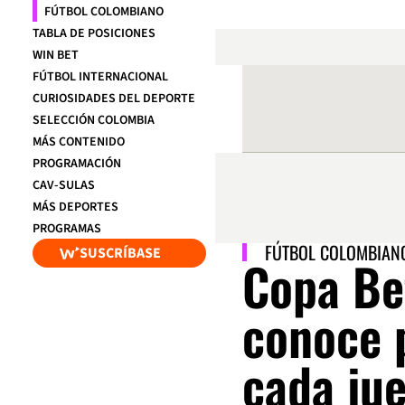
FÚTBOL COLOMBIANO
TABLA DE POSICIONES
WIN BET
FÚTBOL INTERNACIONAL
CURIOSIDADES DEL DEPORTE
SELECCIÓN COLOMBIA
MÁS CONTENIDO
PROGRAMACIÓN
CAV-SULAS
MÁS DEPORTES
PROGRAMAS
FÚTBOL COLOMBIAN
SUSCRÍBASE
Copa Be
conoce 
cada jue