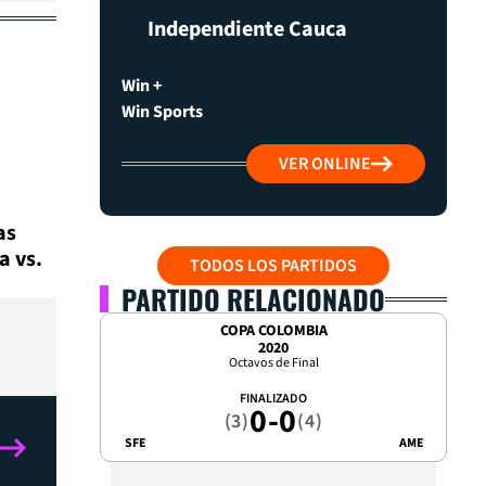
Independiente Cauca
Win +
Win Sports
VER ONLINE
as
a vs.
TODOS LOS PARTIDOS
PARTIDO RELACIONADO
COPA COLOMBIA
2020
Octavos de Final
FINALIZADO
0
-
0
(3)
(4)
SFE
AME