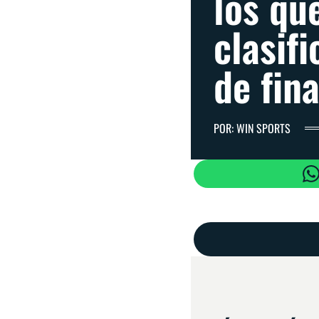
los qu
clasif
de fina
POR: WIN SPORTS