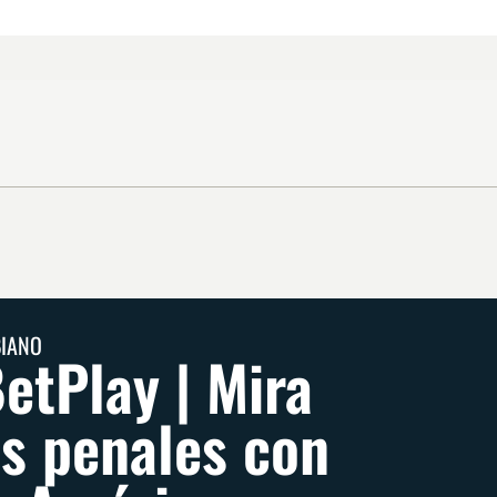
BIANO
etPlay | Mira
os penales con