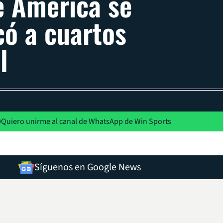
e América se
icó a cuartos
l
Quiero unirme al canal de WhatsApp de Win Sports
Síguenos en Google News