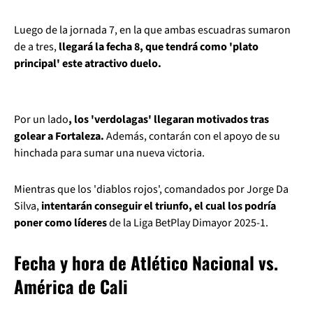
Luego de la jornada 7, en la que ambas escuadras sumaron
de a tres,
llegará la fecha 8, que tendrá como 'plato
principal' este atractivo duelo.
Por un lado
, los 'verdolagas' llegaran motivados tras
golear a Fortaleza.
Además, contarán con el apoyo de su
hinchada para sumar una nueva victoria.
Mientras que los 'diablos rojos', comandados por Jorge Da
Silva,
intentarán conseguir el triunfo, el cual los podría
poner como líderes
de la Liga BetPlay Dimayor 2025-1.
Fecha y hora de Atlético Nacional vs.
América de Cali