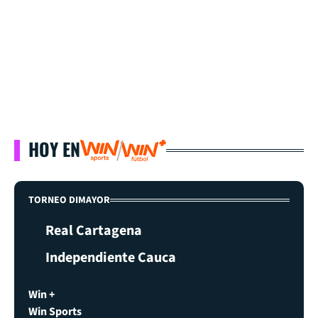
HOY EN
TORNEO DIMAYOR
Real Cartagena
Independiente Cauca
Win +
Win Sports