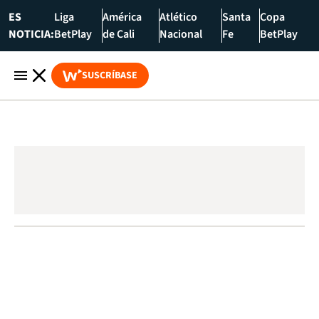
ES
Liga
América
Atlético
Santa
Copa
NOTICIA:
BetPlay
de Cali
Nacional
Fe
BetPlay
SUSCRÍBASE