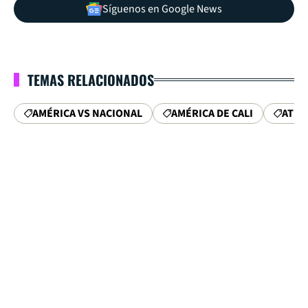
Síguenos en Google News
TEMAS RELACIONADOS
AMÉRICA VS NACIONAL
AMÉRICA DE CALI
ATLÉ