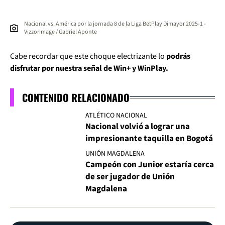
Nacional vs. América por la jornada 8 de la Liga BetPlay Dimayor 2025-1 -
VizzorImage / Gabriel Aponte
Cabe recordar que este choque electrizante lo
podrás
disfrutar por nuestra señal de Win+ y WinPlay.
CONTENIDO RELACIONADO
ATLÉTICO NACIONAL
Nacional volvió a lograr una
impresionante taquilla en Bogotá
UNIÓN MAGDALENA
Campeón con Junior estaría cerca
de ser jugador de Unión
Magdalena