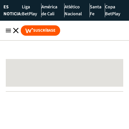
ES
Liga
América
Atlético
Santa
Copa
NOTICIA:
BetPlay
de Cali
Nacional
Fe
BetPlay
SUSCRÍBASE