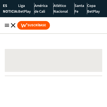
ES
Liga
América
Atlético
Santa
Copa
NOTICIA:
BetPlay
de Cali
Nacional
Fe
BetPlay
SUSCRÍBASE