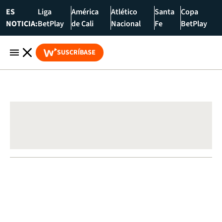
ES
Liga
América
Atlético
Santa
Copa
NOTICIA:
BetPlay
de Cali
Nacional
Fe
BetPlay
SUSCRÍBASE