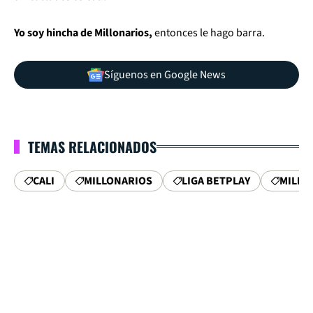
Yo soy hincha de Millonarios,
entonces le hago barra.
Síguenos en Google News
TEMAS RELACIONADOS
CALI
MILLONARIOS
LIGA BETPLAY
MILLO