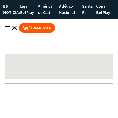
ES
Liga
América
Atlético
Santa
Copa
NOTICIA:
BetPlay
de Cali
Nacional
Fe
BetPlay
SUSCRÍBASE