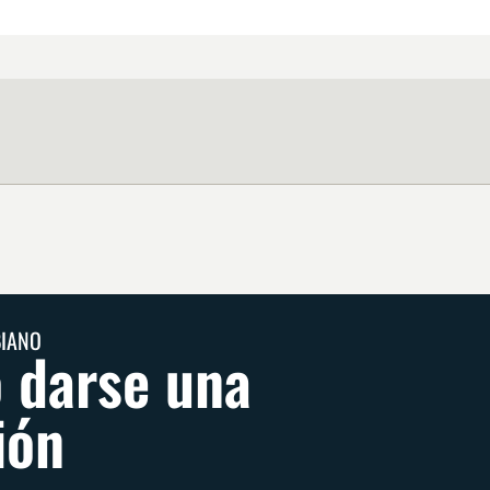
BIANO
 darse una
ión