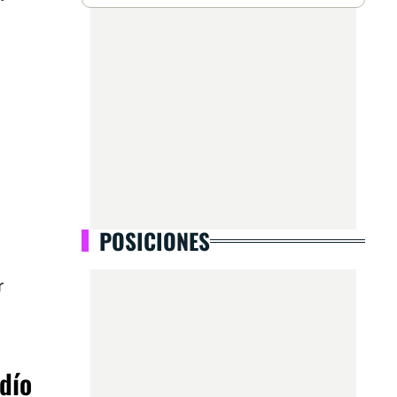
POSICIONES
r
ndío