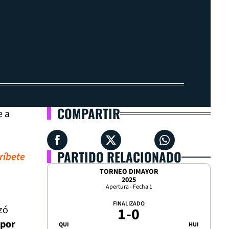
COMPARTIR
e a
PARTIDO RELACIONADO
ríbete
TORNEO DIMAYOR
2025
Apertura - Fecha 1
FINALIZADO
izó
1
-
0
 por
QUI
HUI