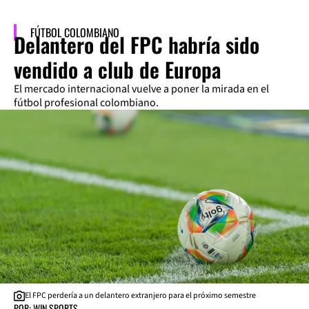
FÚTBOL COLOMBIANO
Delantero del FPC habría sido
vendido a club de Europa
El mercado internacional vuelve a poner la mirada en el
fútbol profesional colombiano.
El FPC perdería a un delantero extranjero para el próximo semestre
POR: WIN SPORTS