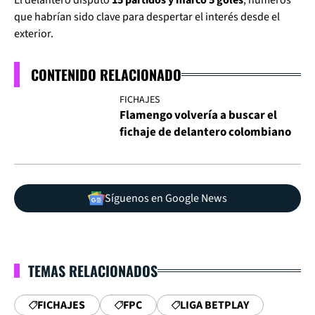
El delantero disputó
15 partidos y marcó 5 goles
, números
que habrían sido clave para despertar el interés desde el
exterior.
CONTENIDO RELACIONADO
FICHAJES
Flamengo volvería a buscar el
fichaje de delantero colombiano
Síguenos en Google News
TEMAS RELACIONADOS
FICHAJES
FPC
LIGA BETPLAY