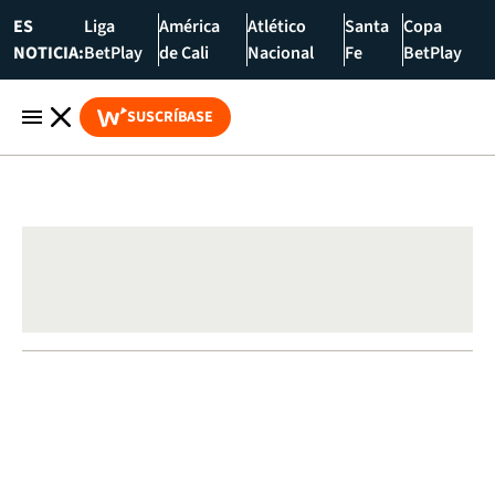
ES
Liga
América
Atlético
Santa
Copa
NOTICIA:
BetPlay
de Cali
Nacional
Fe
BetPlay
SUSCRÍBASE