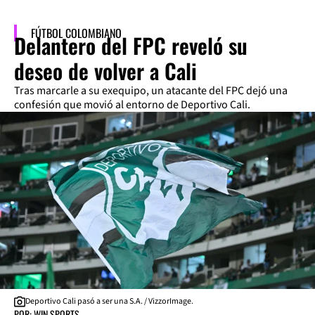
FÚTBOL COLOMBIANO
Delantero del FPC reveló su
deseo de volver a Cali
Tras marcarle a su exequipo, un atacante del FPC dejó una
confesión que movió al entorno de Deportivo Cali.
Deportivo Cali pasó a ser una S.A. / VizzorImage.
POR: WIN SPORTS