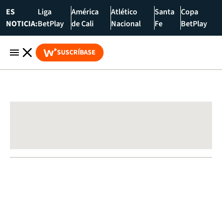
ES
Liga
América
Atlético
Santa
Copa
NOTICIA:
BetPlay
de Cali
Nacional
Fe
BetPlay
SUSCRÍBASE