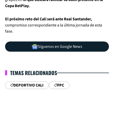
Copa BetPlay.
El próximo reto del Cali será ante Real Santander,
compromiso correspondiente a la última jornada de esta
fase.
Síguenos en Google News
TEMAS RELACIONADOS
DEPORTIVO CALI
FPC