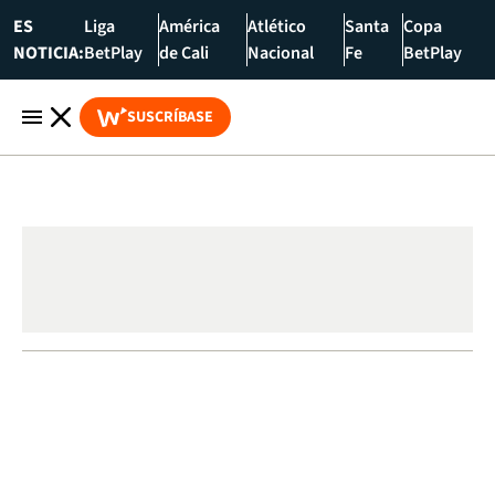
ES
Liga
América
Atlético
Santa
Copa
NOTICIA:
BetPlay
de Cali
Nacional
Fe
BetPlay
SUSCRÍBASE