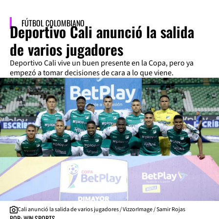
FÚTBOL COLOMBIANO
Deportivo Cali anunció la salida
de varios jugadores
Deportivo Cali vive un buen presente en la Copa, pero ya
empezó a tomar decisiones de cara a lo que viene.
Cali anunció la salida de varios jugadores / VizzorImage / Samir Rojas
POR: WIN SPORTS