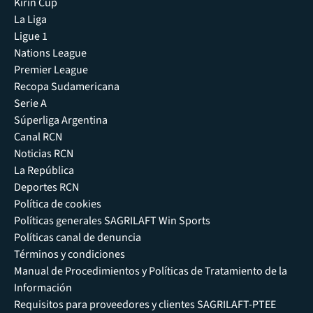
Kirin Cup
La Liga
Ligue 1
Nations League
Premier League
Recopa Sudamericana
Serie A
Súperliga Argentina
Canal RCN
Noticias RCN
La República
Deportes RCN
Política de cookies
Políticas generales SAGRILAFT Win Sports
Políticas canal de denuncia
Términos y condiciones
Manual de Procedimientos y Políticas de Tratamiento de la
Información
Requisitos para proveedores y clientes SAGRILAFT-PTEE