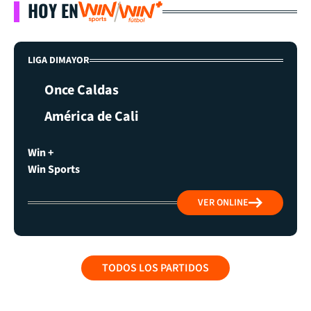
HOY EN
LIGA DIMAYOR
Once Caldas
América de Cali
Win +
Win Sports
VER ONLINE
TODOS LOS PARTIDOS