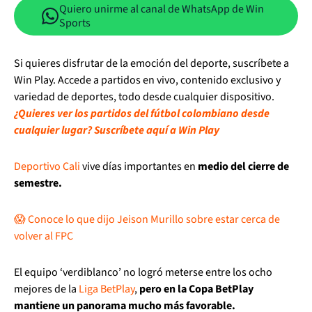
Quiero unirme al canal de WhatsApp de Win
Sports
Si quieres disfrutar de la emoción del deporte, suscríbete a
Win Play. Accede a partidos en vivo, contenido exclusivo y
variedad de deportes, todo desde cualquier dispositivo.
¿Quieres ver los partidos del fútbol colombiano desde
cualquier lugar? Suscríbete aquí a Win Play
Deportivo Cali
vive días importantes en
medio del cierre de
semestre.
😱 Conoce lo que dijo Jeison Murillo sobre estar cerca de
volver al FPC
El equipo ‘verdiblanco’ no logró meterse entre los ocho
mejores de la
Liga BetPlay
,
pero en la Copa BetPlay
mantiene un panorama mucho más favorable.