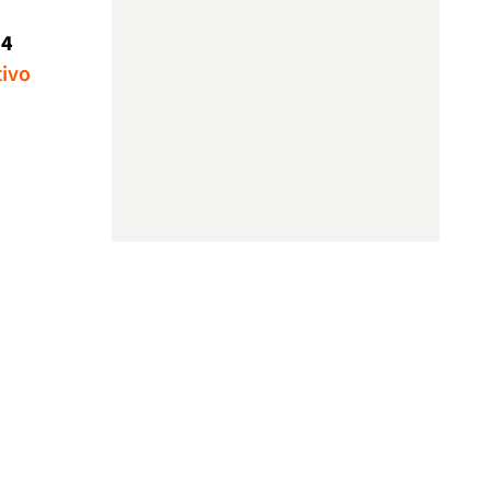
-4
ivo