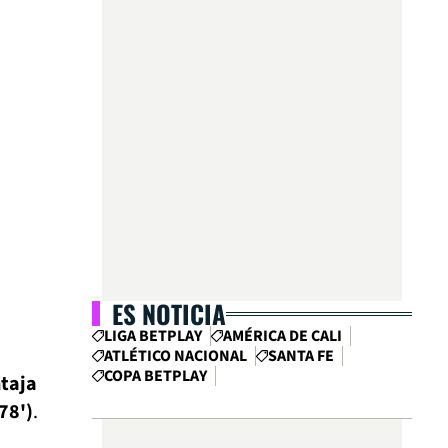
ES NOTICIA
LIGA BETPLAY
AMÉRICA DE CALI
ATLÉTICO NACIONAL
SANTA FE
COPA BETPLAY
ntaja
78')
.