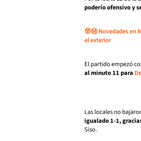
poderío ofensivo y s
😲Ⓜ️ Novedades en Mil
el exterior
El partido empezó c
al minuto 11 para
De
Las locales no bajaro
igualado 1-1, gracia
Siso.