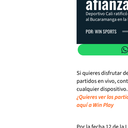
afianza
Deportivo Cali ratificó
al Bucaramanga en la
POR: WIN SPORTS
Si quieres disfrutar 
partidos en vivo, con
cualquier dispositivo.
¿Quieres ver los part
aquí a Win Play
Por la fecha 12 de la