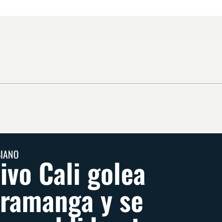
BIANO
ivo Cali golea
ramanga y se