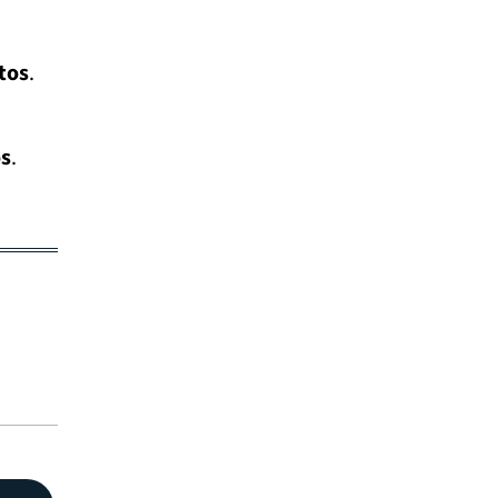
tos
.
os
.