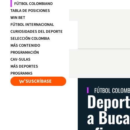
FÚTBOL COLOMBIANO
TABLA DE POSICIONES
WIN BET
FÚTBOL INTERNACIONAL
CURIOSIDADES DEL DEPORTE
SELECCIÓN COLOMBIA
MÁS CONTENIDO
PROGRAMACIÓN
CAV-SULAS
MÁS DEPORTES
PROGRAMAS
SUSCRÍBASE
FÚTBOL COLOM
Deport
a Buca