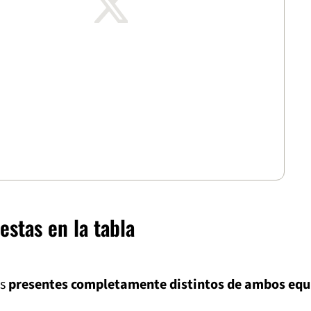
estas en la tabla
os
presentes completamente distintos de ambos equ