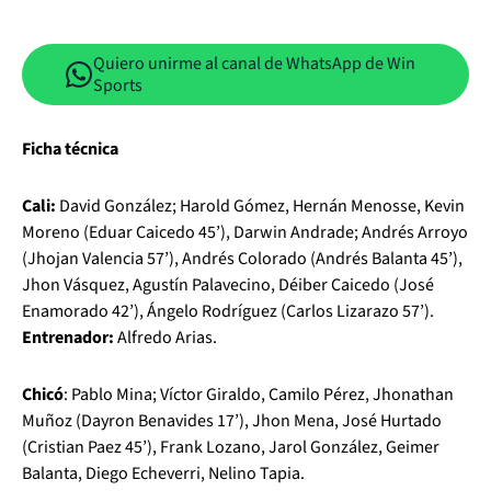
Quiero unirme al canal de WhatsApp de Win
Sports
Ficha técnica
Cali:
David González; Harold Gómez, Hernán Menosse, Kevin
Moreno (Eduar Caicedo 45’), Darwin Andrade; Andrés Arroyo
(Jhojan Valencia 57’), Andrés Colorado (Andrés Balanta 45’),
Jhon Vásquez, Agustín Palavecino, Déiber Caicedo (José
Enamorado 42’), Ángelo Rodríguez (Carlos Lizarazo 57’).
Entrenador:
Alfredo Arias.
Chicó
: Pablo Mina; Víctor Giraldo, Camilo Pérez, Jhonathan
Muñoz (Dayron Benavides 17’), Jhon Mena, José Hurtado
(Cristian Paez 45’), Frank Lozano, Jarol González, Geimer
Balanta, Diego Echeverri, Nelino Tapia.