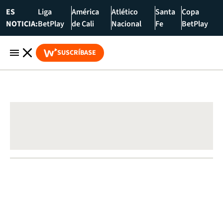
ES
Liga
América
Atlético
Santa
Copa
NOTICIA:
BetPlay
de Cali
Nacional
Fe
BetPlay
SUSCRÍBASE