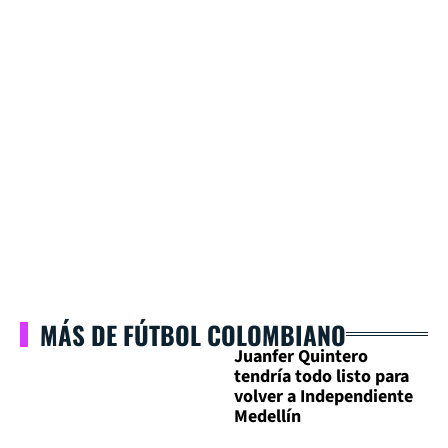
MÁS DE FÚTBOL COLOMBIANO
Juanfer Quintero
tendría todo listo para
volver a Independiente
Medellín