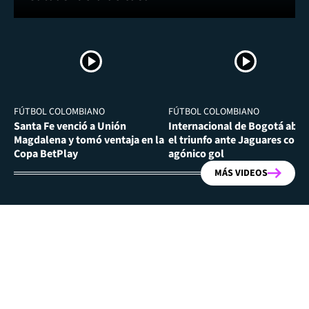
FÚTBOL COLOMBIANO
FÚTBOL COLOMBIANO
Santa Fe venció a Unión
Internacional de Bogotá abra
Magdalena y tomó ventaja en la
el triunfo ante Jaguares con
Copa BetPlay
agónico gol
MÁS VIDEOS