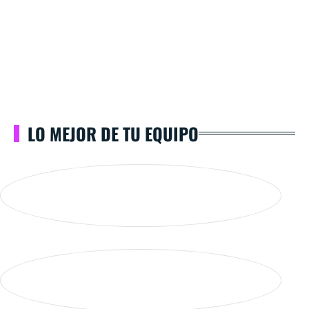
LO MEJOR DE TU EQUIPO