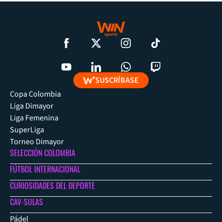
SUSCRÍBASE
Copa Colombia
Liga Dimayor
Liga Femenina
SuperLiga
Torneo Dimayor
SELECCIÓN COLOMBIA
FÚTBOL INTERNACIONAL
CURIOSIDADES DEL DEPORTE
CAV-SULAS
Pádel