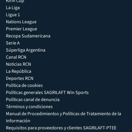
Kirin Cup
La Liga
Ligue 1
Nations League
Premier League
Recopa Sudamericana
Serie A
Súperliga Argentina
Canal RCN
Noticias RCN
La República
Deportes RCN
Política de cookies
Políticas generales SAGRILAFT Win Sports
Políticas canal de denuncia
Términos y condiciones
Manual de Procedimientos y Políticas de Tratamiento de la
Información
Requisitos para proveedores y clientes SAGRILAFT-PTEE