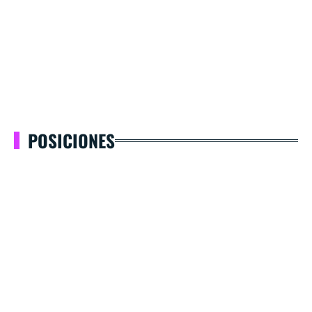
POSICIONES