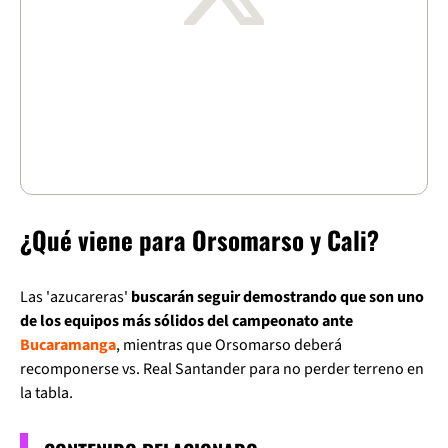
¿Qué viene para Orsomarso y Cali?
Las 'azucareras'
buscarán seguir demostrando que son uno
de los equipos más sólidos del campeonato ante
Bucaramanga
, mientras que Orsomarso deberá
recomponerse vs. Real Santander para no perder terreno en
la tabla.