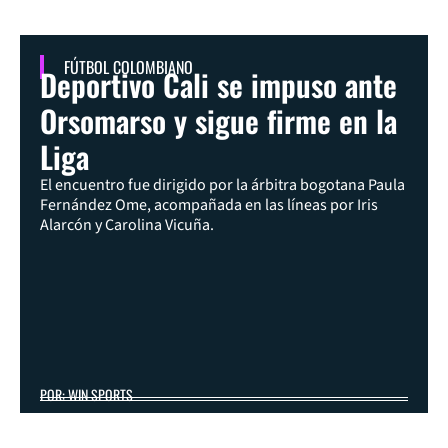
FÚTBOL COLOMBIANO
Deportivo Cali se impuso ante
Orsomarso y sigue firme en la
Liga
El encuentro fue dirigido por la árbitra bogotana Paula
Fernández Ome, acompañada en las líneas por Iris
Alarcón y Carolina Vicuña.
POR: WIN SPORTS