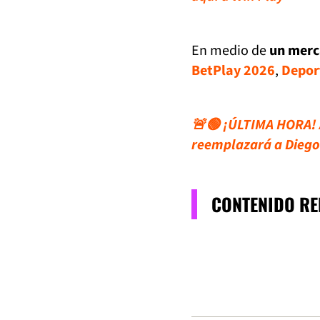
En medio de
un merc
BetPlay 2026
,
Depor
🚨🟢 ¡ÚLTIMA HORA! A
reemplazará a Diego
CONTENIDO R