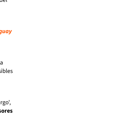
aguay
a
sibles
rgo',
sores