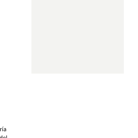
ría
del