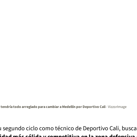
 tendría todo arreglado para cambiar a Medellín por Deportivo Cali
- VizzorImage
 segundo ciclo como técnico de Deportivo Cali, busca
idad más sólida y competitiva en la zona defensiva