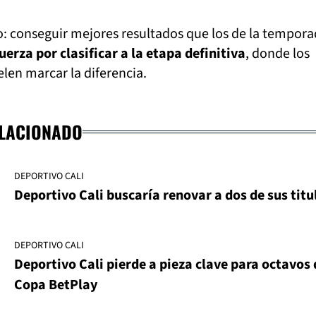
o: conseguir mejores resultados que los de la tempor
uerza por clasificar a la etapa definitiva
, donde los
len marcar la diferencia.
ELACIONADO
DEPORTIVO CALI
Deportivo Cali buscaría renovar a dos de sus titu
DEPORTIVO CALI
Deportivo Cali pierde a pieza clave para octavos 
Copa BetPlay