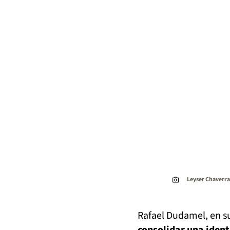
Leyser Chaverra
Rafael Dudamel, en su
consolidar una ident