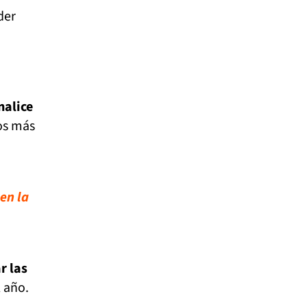
íder
nalice
os más
en la
r las
 año.