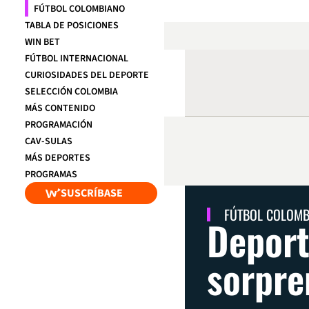
FÚTBOL COLOMBIANO
TABLA DE POSICIONES
WIN BET
FÚTBOL INTERNACIONAL
CURIOSIDADES DEL DEPORTE
SELECCIÓN COLOMBIA
MÁS CONTENIDO
PROGRAMACIÓN
CAV-SULAS
MÁS DEPORTES
PROGRAMAS
SUSCRÍBASE
FÚTBOL COLOM
Deport
sorpre