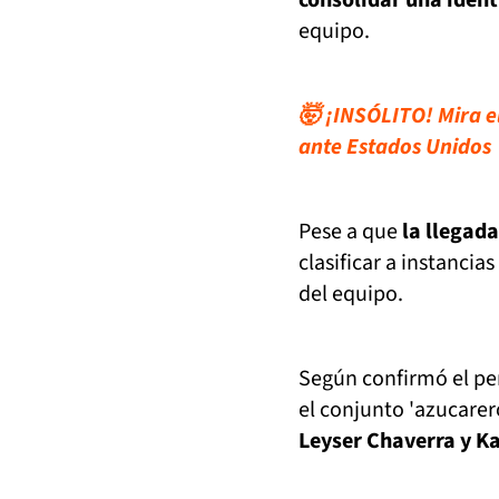
equipo.
🤯 ¡INSÓLITO! Mira 
ante Estados Unidos
Pese a que
la llegad
clasificar a instancias
del equipo.
Según confirmó el pe
el conjunto 'azucare
Leyser Chaverra y K