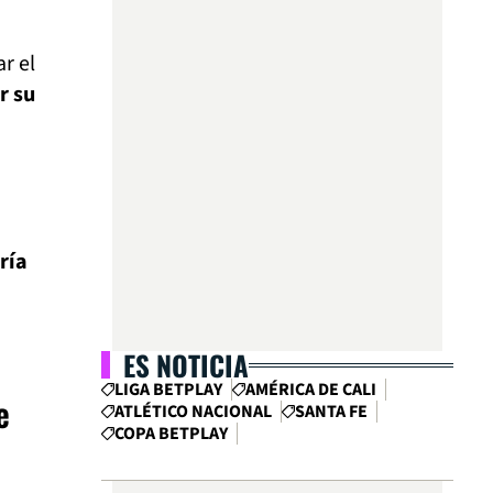
r el
r su
ría
ES NOTICIA
LIGA BETPLAY
AMÉRICA DE CALI
e
ATLÉTICO NACIONAL
SANTA FE
COPA BETPLAY