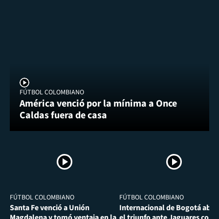
FÚTBOL COLOMBIANO
América venció por la mínima a Once
Caldas fuera de casa
FÚTBOL COLOMBIANO
FÚTBOL COLOMBIANO
Santa Fe venció a Unión
Internacional de Bogotá abra
Magdalena y tomó ventaja en la
el triunfo ante Jaguares con