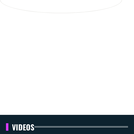
VIDEOS