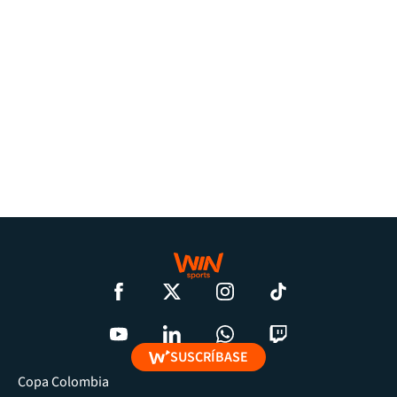
SUSCRÍBASE
Copa Colombia