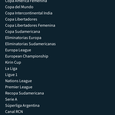
Copa América Femenina
Copa del Mundo
Copa Intercontinental India
Copa Libertadores
Copa Libertadores Femenina
Copa Sudamericana
Eliminatorias Europa
Eliminatorias Sudamericanas
Europa League
European Championship
Kirin Cup
La Liga
Ligue 1
Nations League
Premier League
Recopa Sudamericana
Serie A
Súperliga Argentina
Canal RCN