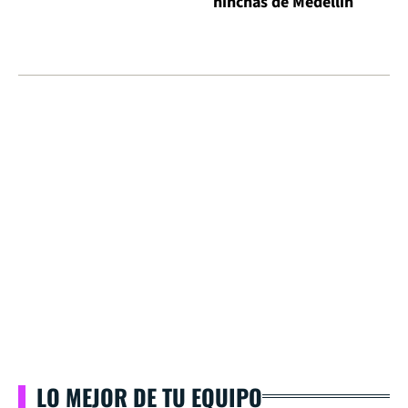
hinchas de Medellín
LO MEJOR DE TU EQUIPO