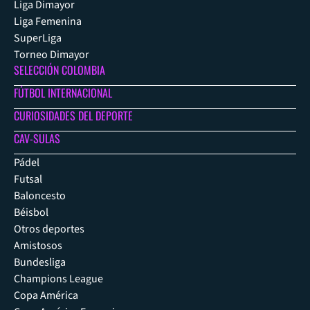
Liga Dimayor
Liga Femenina
SuperLiga
Torneo Dimayor
SELECCIÓN COLOMBIA
FÚTBOL INTERNACIONAL
CURIOSIDADES DEL DEPORTE
CAV-SULAS
Pádel
Futsal
Baloncesto
Béisbol
Otros deportes
Amistosos
Bundesliga
Champions League
Copa América