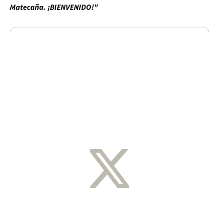
Matecaña. ¡BIENVENIDO!"