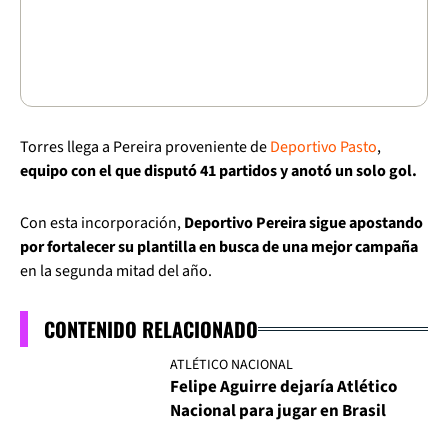
Torres llega a Pereira proveniente de
Deportivo Pasto
,
equipo con el que disputó 41 partidos y anotó un solo gol.
Con esta incorporación,
Deportivo Pereira sigue apostando
por fortalecer su plantilla en busca de una mejor campaña
en la segunda mitad del año.
CONTENIDO RELACIONADO
ATLÉTICO NACIONAL
Felipe Aguirre dejaría Atlético
Nacional para jugar en Brasil