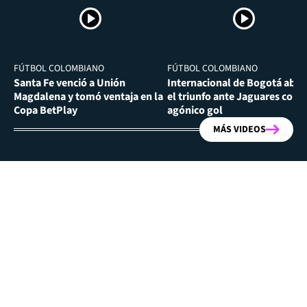
FÚTBOL COLOMBIANO
FÚTBOL COLOMBIANO
Santa Fe venció a Unión
Internacional de Bogotá abra
Magdalena y tomó ventaja en la
el triunfo ante Jaguares con
Copa BetPlay
agónico gol
MÁS VIDEOS