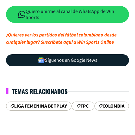
Quiero unirme al canal de WhatsApp de Win
Sports
¿Quieres ver los partidos del fútbol colombiano desde
cualquier lugar? Suscríbete aquí a Win Sports Online
Síguenos en Google News
TEMAS RELACIONADOS
LIGA FEMENINA BETPLAY
FPC
COLOMBIA