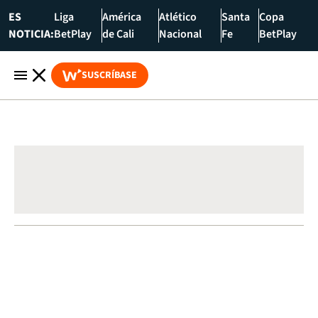
ES
Liga
América
Atlético
Santa
Copa
NOTICIA:
BetPlay
de Cali
Nacional
Fe
BetPlay
SUSCRÍBASE