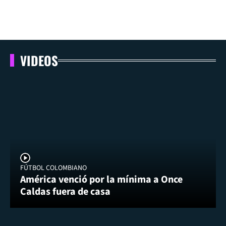
VIDEOS
FÚTBOL COLOMBIANO
América venció por la mínima a Once
Caldas fuera de casa