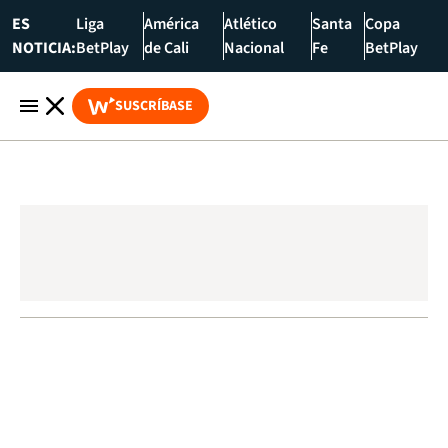
ES
Liga
América
Atlético
Santa
Copa
NOTICIA:
BetPlay
de Cali
Nacional
Fe
BetPlay
SUSCRÍBASE