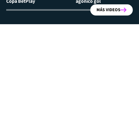
Copa BetPlay
agónico gol
MÁS VIDEOS