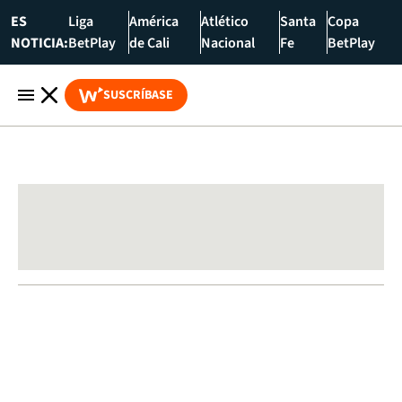
ES
Liga
América
Atlético
Santa
Copa
NOTICIA:
BetPlay
de Cali
Nacional
Fe
BetPlay
SUSCRÍBASE