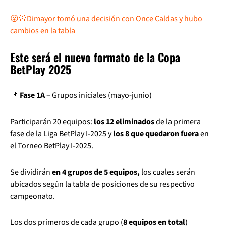
😮🚨Dimayor tomó una decisión con Once Caldas y hubo
cambios en la tabla
Este será el nuevo formato de la Copa
BetPlay 2025
📌
Fase 1A
– Grupos iniciales (mayo-junio)
Participarán 20 equipos:
los 12 eliminados
de la primera
fase de la Liga BetPlay I-2025 y
los 8 que quedaron fuera
en
el Torneo BetPlay I-2025.
Se dividirán
en 4 grupos de 5 equipos,
los cuales serán
ubicados según la tabla de posiciones de su respectivo
campeonato.
Los dos primeros de cada grupo (
8 equipos en total
)