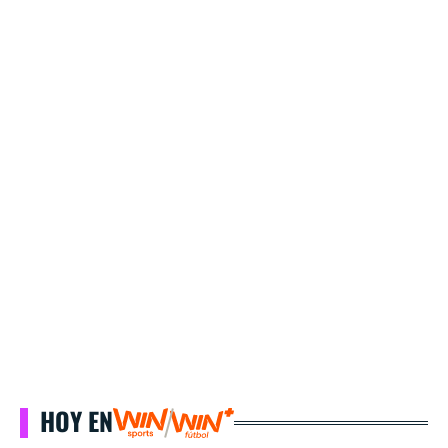
HOY EN