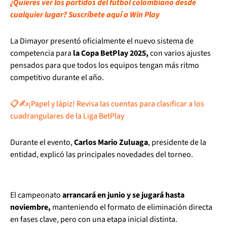
¿Quieres ver los partidos del fútbol colombiano desde
cualquier lugar? Suscríbete aquí a Win Play
La Dimayor presentó oficialmente el nuevo sistema de
competencia para
la Copa BetPlay 2025,
con varios ajustes
pensados para que todos los equipos tengan más ritmo
competitivo durante el año.
📋✍️¡Papel y lápiz! Revisa las cuentas para clasificar a los
cuadrangulares de la Liga BetPlay
Durante el evento,
Carlos Mario Zuluaga
, presidente de la
entidad, explicó las principales novedades del torneo.
El campeonato
arrancará en junio y se jugará hasta
noviembre,
manteniendo el formato de eliminación directa
en fases clave, pero con una etapa inicial distinta.