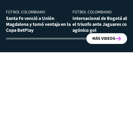
FÚTBOL COLOMBIANO
FÚTBOL COLOMBIANO
Santa Fe venció a Unión
Internacional de Bogotá abra
Magdalena y tomó ventaja en la
el triunfo ante Jaguares con
Copa BetPlay
agónico gol
MÁS VIDEOS