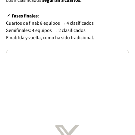
Los 8 clasificados
seguirán a cuartos.
📌
Fases finales
:
Cuartos de final: 8 equipos → 4 clasificados
Semifinales: 4 equipos → 2 clasificados
Final: Ida y vuelta, como ha sido tradicional.