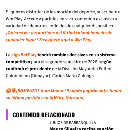
Si quieres disfrutar de la emoción del deporte, suscríbete a
Win Play. Accede a partidos en vivo, contenido exclusivo y
variedad de deportes, todo desde cualquier dispositivo.
¿Quieres ver los partidos del fútbol colombiano desde
cualquier lugar? Suscríbete aquí a Win Play
La
Liga BetPlay
tendrá cambios decisivos en su sistema
competitivo
para el segundo semestre de 2026,
según
confirmó el presidente
de la División Mayor del Fútbol
Colombiano (Dimayor), Carlos Mario Zuluaga.
😱💣 ¡BOMBAZO! Juan Manuel Rengifo jugaría ante Junior
su último partido con Atlético Nacional
CONTENIDO RELACIONADO
JUNIOR DE BARRANQUILLA
Mauro Silveira recibe sanción