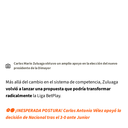
Carlos Mario Zuluaga obtuvo un amplio apoyo en la elección del nuevo
presidente de la Dimayor
Más allá del cambio en el sistema de competencia, Zuluaga
volvió a lanzar una propuesta que podría transformar
radicalmente
la Liga BetPlay.
⚽🟢 ¡INESPERADA POSTURA! Carlos Antonio Vélez apoyó la
decisión de Nacional tras el 3-0 ante Junior