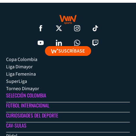
SUSCRÍBASE
Copa Colombia
Liga Dimayor
Liga Femenina
SuperLiga
Torneo Dimayor
SELECCIÓN COLOMBIA
FÚTBOL INTERNACIONAL
CURIOSIDADES DEL DEPORTE
CAV-SULAS
Pádel