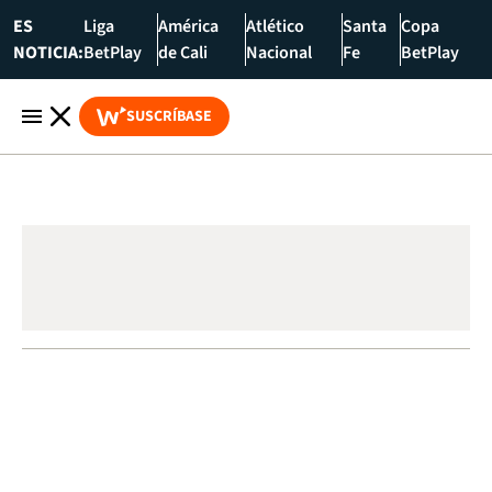
ES
Liga
América
Atlético
Santa
Copa
NOTICIA:
BetPlay
de Cali
Nacional
Fe
BetPlay
SUSCRÍBASE