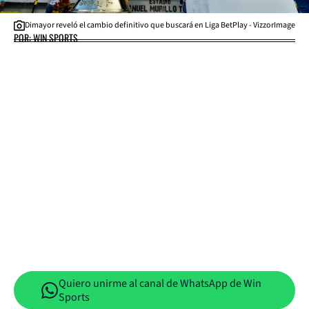
Dimayor reveló el cambio definitivo que buscará en Liga BetPlay - VizzorImage
POR: WIN SPORTS
Quiero unirme al canal de WhatsApp de Win
Sports