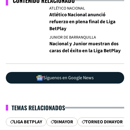
CONTENIDO RELACIONADO
ATLÉTICO NACIONAL
Atlético Nacional anunció
refuerzo en plena final de Liga
BetPlay
JUNIOR DE BARRANQUILLA
Nacional y Junior muestran dos
caras del éxito en la Liga BetPlay
Síguenos en Google News
TEMAS RELACIONADOS
LIGA BETPLAY
DIMAYOR
TORNEO DIMAYOR