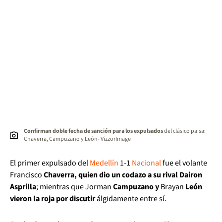
Confirman doble fecha de sanción para los expulsados
del clásico paisa:
Chaverra, Campuzano y León- VizzorImage
El primer expulsado del
Medellín
1-1
Nacional
fue el volante
Francisco
Chaverra, quien dio un codazo a su rival Dairon
Asprilla
; mientras que Jorman
Campuzano y
Brayan
León
vieron la roja por discutir
álgidamente entre sí.