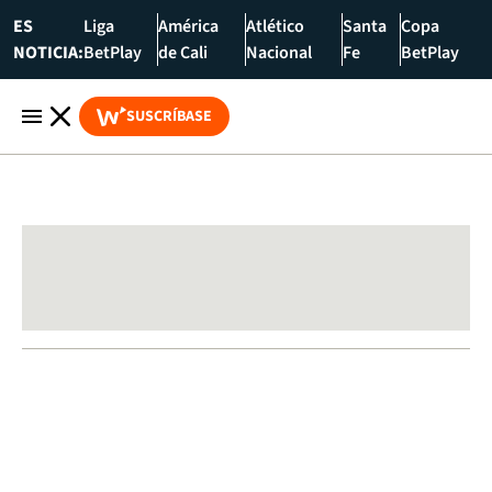
ES
Liga
América
Atlético
Santa
Copa
NOTICIA:
BetPlay
de Cali
Nacional
Fe
BetPlay
SUSCRÍBASE