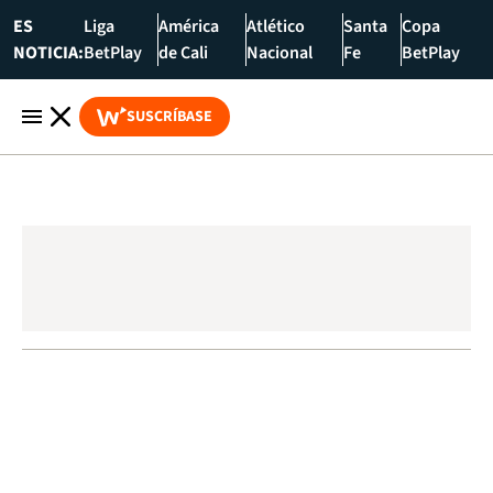
ES
Liga
América
Atlético
Santa
Copa
NOTICIA:
BetPlay
de Cali
Nacional
Fe
BetPlay
SUSCRÍBASE