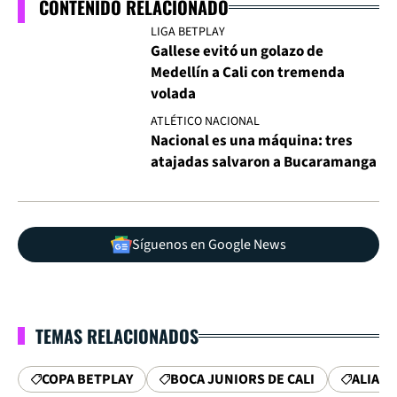
CONTENIDO RELACIONADO
LIGA BETPLAY
Gallese evitó un golazo de
Medellín a Cali con tremenda
volada
ATLÉTICO NACIONAL
Nacional es una máquina: tres
atajadas salvaron a Bucaramanga
Síguenos en Google News
TEMAS RELACIONADOS
COPA BETPLAY
BOCA JUNIORS DE CALI
ALIANZ