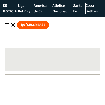
ES
Liga
América
Atlético
Santa
Copa
NOTICIA:
BetPlay
de Cali
Nacional
Fe
BetPlay
SUSCRÍBASE