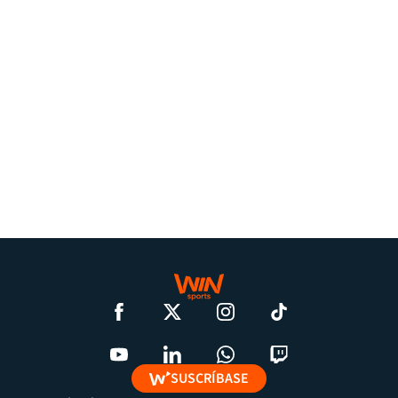
SUSCRÍBASE