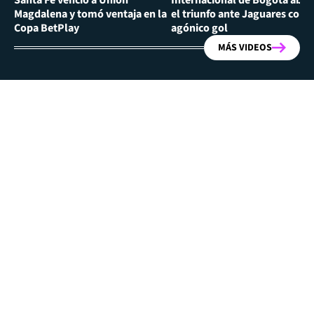
Magdalena y tomó ventaja en la
el triunfo ante Jaguares con
Copa BetPlay
agónico gol
MÁS VIDEOS