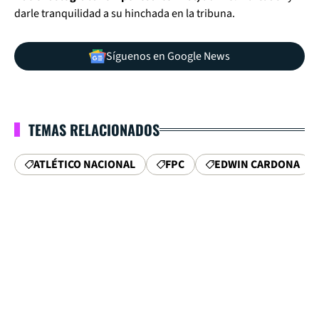
darle tranquilidad a su hinchada en la tribuna.
Síguenos en Google News
TEMAS RELACIONADOS
ATLÉTICO NACIONAL
FPC
EDWIN CARDONA