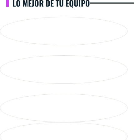
LO MEJOR DE TU EQUIPO