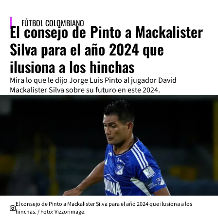
FÚTBOL COLOMBIANO
El consejo de Pinto a Mackalister
Silva para el año 2024 que
ilusiona a los hinchas
Mira lo que le dijo Jorge Luis Pinto al jugador David
Mackalister Silva sobre su futuro en este 2024.
El consejo de Pinto a Mackalister Silva para el año 2024 que ilusiona a los
hinchas. / Foto: Vizzorimage.