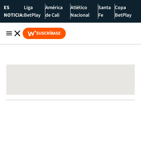
ES
Liga
América
Atlético
Santa
Copa
NOTICIA:
BetPlay
de Cali
Nacional
Fe
BetPlay
SUSCRÍBASE