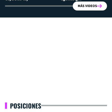
MÁS VIDEOS
POSICIONES