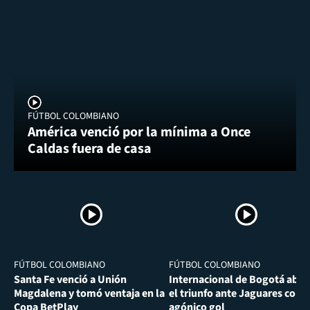
FÚTBOL COLOMBIANO
América venció por la mínima a Once
Caldas fuera de casa
FÚTBOL COLOMBIANO
FÚTBOL COLOMBIANO
Santa Fe venció a Unión
Internacional de Bogotá abra
Magdalena y tomó ventaja en la
el triunfo ante Jaguares con
Copa BetPlay
agónico gol