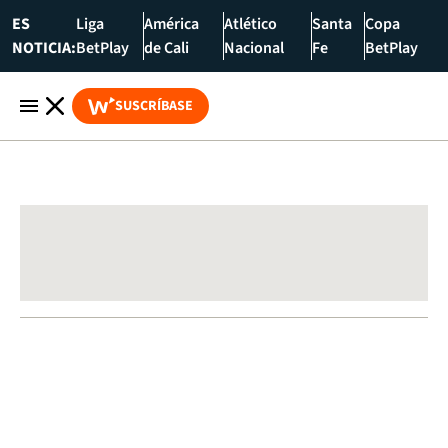
ES
Liga
América
Atlético
Santa
Copa
NOTICIA:
BetPlay
de Cali
Nacional
Fe
BetPlay
SUSCRÍBASE