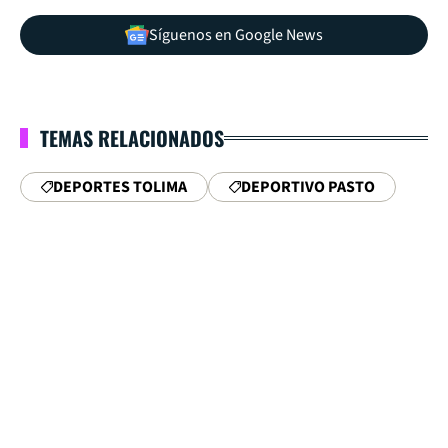
Síguenos en Google News
TEMAS RELACIONADOS
DEPORTES TOLIMA
DEPORTIVO PASTO