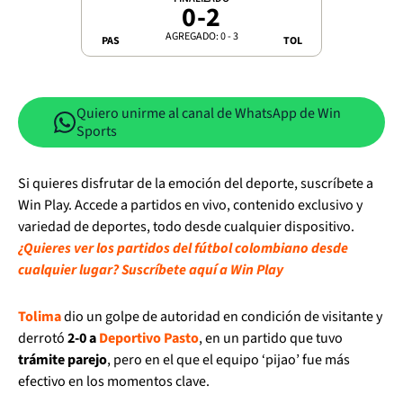
0
-
2
AGREGADO: 0 - 3
PAS
TOL
Quiero unirme al canal de WhatsApp de Win
Sports
Si quieres disfrutar de la emoción del deporte, suscríbete a
Win Play. Accede a partidos en vivo, contenido exclusivo y
variedad de deportes, todo desde cualquier dispositivo.
¿Quieres ver los partidos del fútbol colombiano desde
cualquier lugar? Suscríbete aquí a Win Play
Tolima
dio un golpe de autoridad en condición de visitante y
derrotó
2-0 a
Deportivo Pasto
, en un partido que tuvo
trámite parejo
, pero en el que el equipo ‘pijao’ fue más
efectivo en los momentos clave.