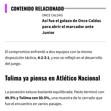
CONTENIDO RELACIONADO
ONCE CALDAS
Así fue el golazo de Once Caldas
para abrir el marcador ante
Junior
El compromiso enfrentó a dos equipos con la misma
disposición táctica,
4-2-3-1
, y eso se reflejó en el desarrollo
del juego.
Tolima ya piensa en Atlético Nacional
La posesión estuvo bastante equilibrada: Pasto terminó con
49.5% y Tolima con 50.5%,
una muestra de lo cerrado que
fue el encuentro en varios pasajes.