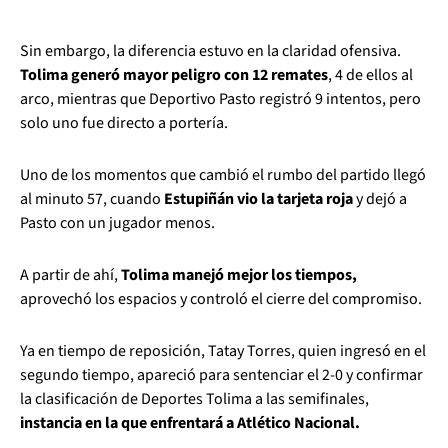
Sin embargo, la diferencia estuvo en la claridad ofensiva.
Tolima generó mayor peligro con 12 remates
, 4 de ellos al
arco, mientras que Deportivo Pasto registró 9 intentos, pero
solo uno fue directo a portería.
Uno de los momentos que cambió el rumbo del partido llegó
al minuto 57, cuando
Estupiñán vio la tarjeta roja
y dejó a
Pasto con un jugador menos.
A partir de ahí,
Tolima manejó mejor los tiempos,
aprovechó los espacios y controló el cierre del compromiso.
Ya en tiempo de reposición, Tatay Torres, quien ingresó en el
segundo tiempo, apareció para sentenciar el 2-0 y confirmar
la clasificación de Deportes Tolima a las semifinales,
instancia en la que enfrentará a Atlético Nacional.