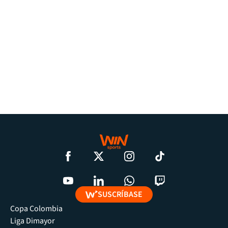
SUSCRÍBASE
Copa Colombia
Liga Dimayor