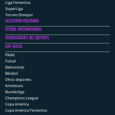
Liga Femenina
SuperLiga
Torneo Dimayor
SELECCIÓN COLOMBIA
FÚTBOL INTERNACIONAL
CURIOSIDADES DEL DEPORTE
CAV-SULAS
Pádel
Futsal
Baloncesto
Béisbol
Otros deportes
Amistosos
Bundesliga
Champions League
Copa América
Copa América Femenina