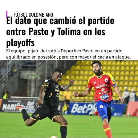
FÚTBOL COLOMBIANO
El dato que cambió el partido
entre Pasto y Tolima en los
playoffs
El equipo ‘pijao’ derrotó a Deportivo Pasto en un partido
equilibrado en posesión, pero con mayor eficacia en ataque.