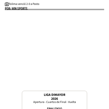
Tolima venció 2-0 a Pasto
POR: WIN SPORTS
LIGA DIMAYOR
2026
Apertura - Cuartos de Final - Vuelta
FINALIZADO