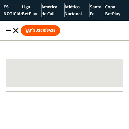
ES
Liga
América
Atlético
Santa
Copa
NOTICIA:
BetPlay
de Cali
Nacional
Fe
BetPlay
SUSCRÍBASE