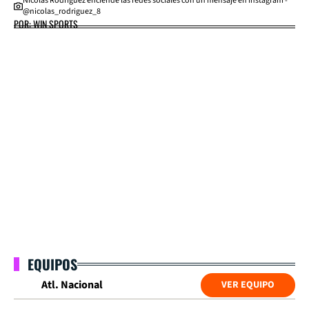
Nicolás Rodríguez enciende las redes sociales con un mensaje en Instagram -
@nicolas_rodriguez_8
POR: WIN SPORTS
EQUIPOS
Atl. Nacional
VER EQUIPO