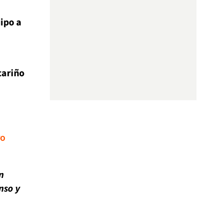
uipo a
cariño
ro
n
nso y