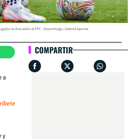
ugador le dice adiós al FPC - VizzorImage / Gabriel Aponte
COMPARTIR
e a
ríbete
 y