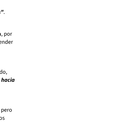
s"
.
a
, por
fender
do,
r hacia
pero
os