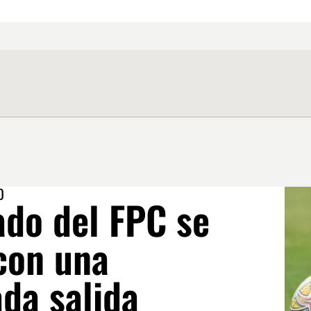
O
ado del FPC se
con una
da salida