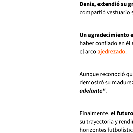
Denis, extendió su g
compartió vestuario 
Un agradecimiento es
haber confiado en él
el arco
ajedrezado
.
Aunque reconoció que
demostró su madurez 
adelante"
.
Finalmente,
el futur
su trayectoria y rend
horizontes futbolístic