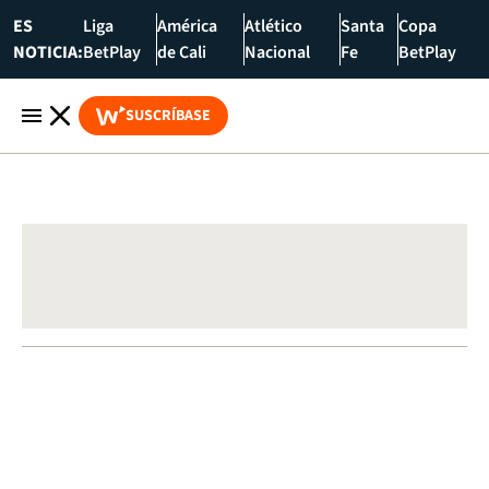
ES
Liga
América
Atlético
Santa
Copa
NOTICIA:
BetPlay
de Cali
Nacional
Fe
BetPlay
SUSCRÍBASE