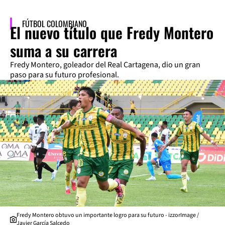
FÚTBOL COLOMBIANO
El nuevo título que Fredy Montero
suma a su carrera
Fredy Montero, goleador del Real Cartagena, dio un gran
paso para su futuro profesional.
Fredy Montero obtuvo un importante logro para su futuro - izzorImage /
Javier García Salcedo